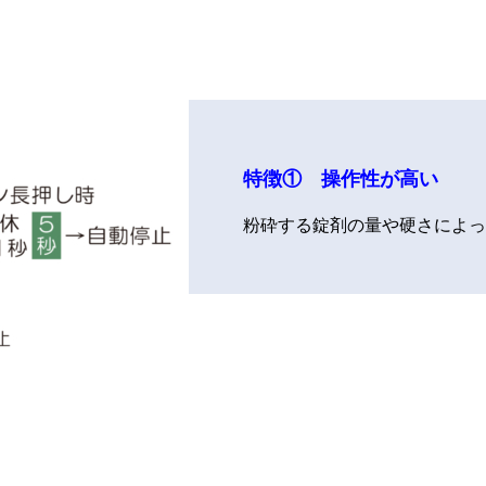
特徴① 操作性が高い
粉砕する錠剤の量や硬さによっ