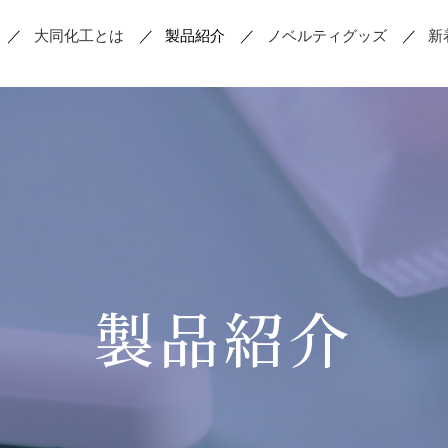
大同化工とは
製品紹介
ノベルティグッズ
新
お薬を取り出す
錠剤を割
製品紹介
散薬の調剤
軟膏の調