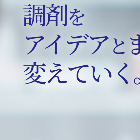
調剤
を
アイデア
と
変えていく