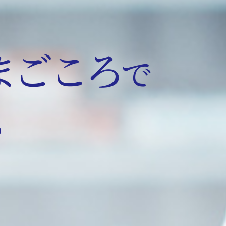
まごころ
で
。