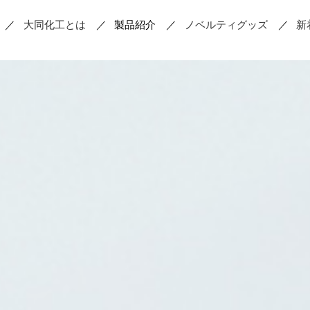
大同化工とは
製品紹介
ノベルティグッズ
新
お薬を取り出す
錠剤を割
散薬の調剤
軟膏の調