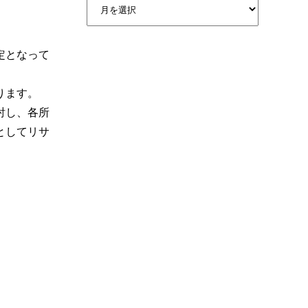
定となって
ります。
討し、各所
としてリサ