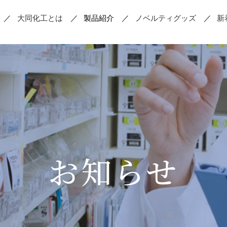
大同化工とは
製品紹介
ノベルティグッズ
新
お薬を取り出す
錠剤を割
お知らせ
散薬の調剤
軟膏の調